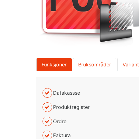
Funksjoner
Bruksområder
Varian
Datakassse
Produktregister
Ordre
Faktura