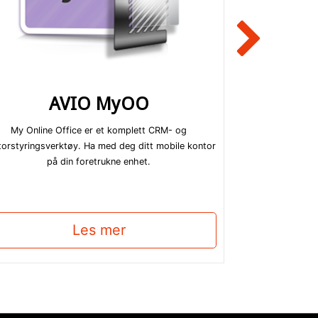
AVIO MyOO
AVIO
My Online Office er et komplett CRM- og
Vår AVIO Multi
orstyringsverktøy. Ha med deg ditt mobile kontor
Logistikk -
på din foretrukne enhet.
Finans - 
Personal -
Leveres komp
Les mer