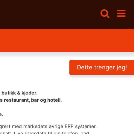
Dette trenger jeg!
 butikk & kjeder.
 restaurant, bar og hotell.
e.
tegrert med markedets øvrige ERP systemer.
okalt. Live salgsdata til din telefon, pad