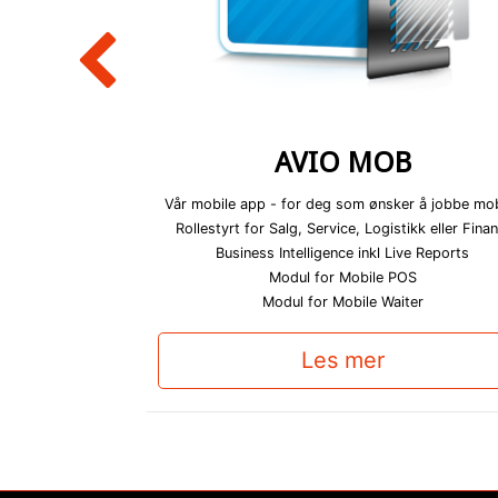
S
AVIO MOB
øsning for salg i
Vår mobile app - for deg som ønsker å jobbe mob
Rollestyrt for Salg, Service, Logistikk eller Finan
lte bransje, feks
Business Intelligence inkl Live Reports
ell.
Modul for Mobile POS
Modul for Mobile Waiter
systemer i Norge.
Les mer