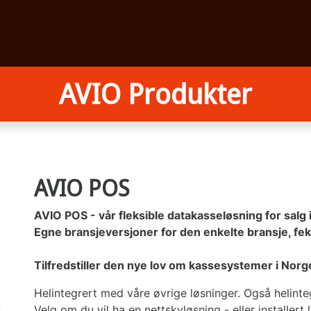
AVIO Produkter
AVIO POS
AVIO POS - vår fleksible datakasseløsning for salg i
Egne bransjeversjoner for den enkelte bransje, feks
Tilfredstiller den nye lov om kassesystemer i Norg
Helintegrert med våre øvrige løsninger. Også helin
Velg om du vil ha en nettskyløsning - eller installert l